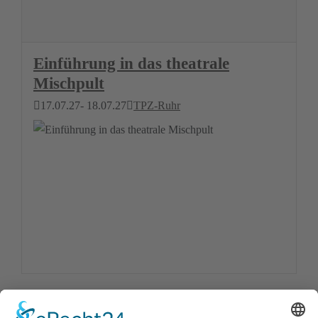
Einführung in das theatrale
Mischpult
17.07.27
- 18.07.27
TPZ-Ruhr
Powered by
JEM